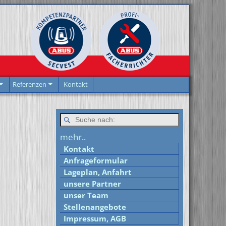
Referenzen
Kontakt
mehr..
Kontakt
Anfrageformular
Lageplan, Anfahrt
unsere Partner
unser Team
Stellenangebote
Impressum, AGB