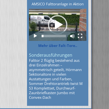
AMSICO Falttoranlage in Aktion
Video-
Player
Mehr über Falt-Tore..
Sonderausführungen
Falttor 2 flüglig bestehend aus
drei Einzelrahmen –
asymmetrisch geteilt, Hörmann
Sektionaltore in vielen
Austattungen und Farben,
Sommer Drehtorantrieb twist M
S3 Komplettset, Durchwurf-
Zaunbriefkasten Jumbo mit
Convex-Dach