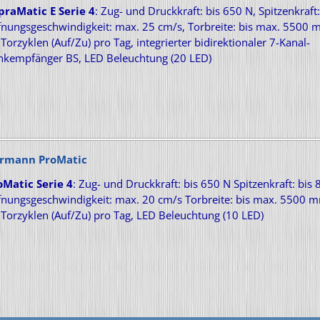
praMatic E Serie 4
: Zug- und Druckkraft: bis 650 N, Spitzenkraft
fnungsgeschwindigkeit: max. 25 cm/s, Torbreite: bis max. 5500 
Torzyklen (Auf/Zu) pro Tag, integrierter bidirektionaler 7-Kanal-
nkempfänger BS, LED Beleuchtung (20 LED)
rmann ProMatic
oMatic Serie 4
: Zug- und Druckkraft: bis 650 N Spitzenkraft: bis
fnungsgeschwindigkeit: max. 20 cm/s Torbreite: bis max. 5500 m
 Torzyklen (Auf/Zu) pro Tag, LED Beleuchtung (10 LED)