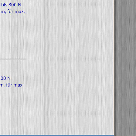
: bis 800 N
mm, für max.
 800 N
m, für max.