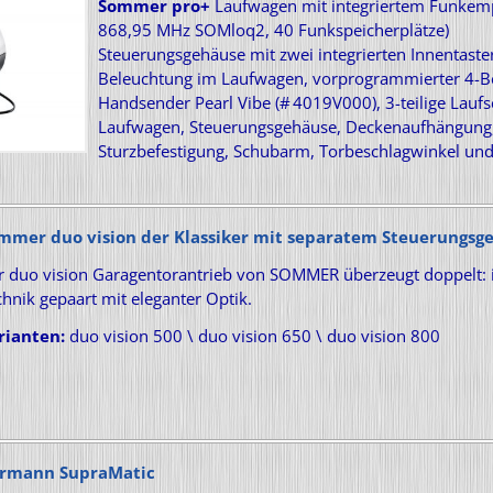
Sommer pro+
Laufwagen mit integriertem Funkem
868,95 MHz SOMloq2, 40 Funkspeicherplätze)
Steuerungsgehäuse mit zwei integrierten Innentaste
Beleuchtung im Laufwagen, vorprogrammierter 4-Be
Handsender Pearl Vibe (# 4019V000), 3-teilige Laufs
Laufwagen, Steuerungsgehäuse, Deckenaufhängung
Sturzbefestigung, Schubarm, Torbeschlagwinkel un
mmer duo vision der Klassiker mit separatem Steuerungsg
r duo vision Garagentorantrieb von SOMMER überzeugt doppelt: 
hnik gepaart mit eleganter Optik.
rianten:
duo vision 500 \ duo vision 650 \ duo vision 800
rmann SupraMatic