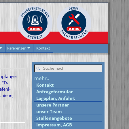
Referenzen
Kontakt
mpfänger
mehr..
LED-
Kontakt
fehl-
Anfrageformular
chiene,
Lageplan, Anfahrt
unsere Partner
d
unser Team
Stellenangebote
Impressum, AGB