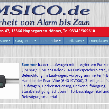
r. 47,
15366
Hoppegarten-Hönow,
Tel:03342/309610
tstore
Garagentore
Torantriebe
Briefkästen
Frontplatten
Sommer
base+
Laufwagen mit integriertem Funke
(FM 868,95 MHz SOMloq2, 40 Funkspeicherplätze), 
Beleuchtung im Laufwagen, vorprogrammierter 4-Be
Handsender Pearl Vibe (# 4019V000), 3-teilige Laufs
Laufwagen, Deckensteuerung, Deckenaufhängung,
Sturzbefestigung, Schubarm, Torbeschlagwinkel un
Befestigungsmaterial