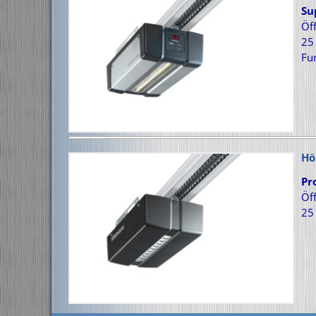
Su
Öf
25 
Fu
Hö
Pr
Öf
25