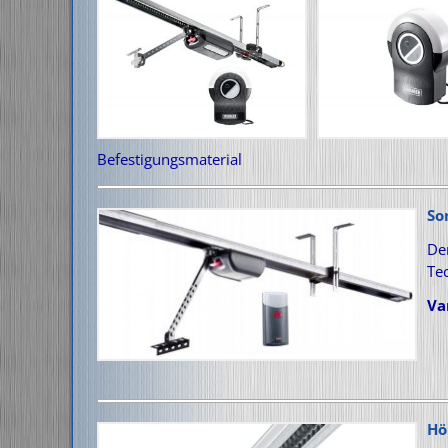
Befestigungsmaterial
So
De
Tec
Va
Hö