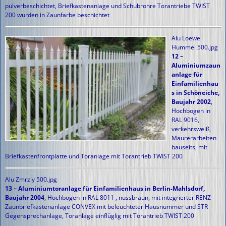
pulverbeschichtet, Briefkastenanlage und Schubrohre Torantriebe TWIST
200 wurden in Zaunfarbe beschichtet
Alu Loewe
Hummel 500.jpg
12 –
Aluminiumzaun
anlage für
Einfamilienhau
s in Schöneiche,
Baujahr 2002
,
Hochbogen in
RAL 9016,
verkehrsweiß,
Maurerarbeiten
bauseits, mit
Briefkastenfrontplatte und Toranlage mit Torantrieb TWIST 200
Alu Zmrzly 500.jpg
13 – Aluminiumtoranlage für Einfamilienhaus in Berlin-Mahlsdorf,
Baujahr 2004
, Hochbogen in RAL 8011 , nussbraun, mit integrierter RENZ
Zaunbriefkastenanlage CONVEX mit beleuchteter Hausnummer und STR
Gegensprechanlage, Toranlage einflüglig mit Torantrieb TWIST 200