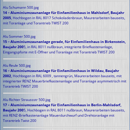
Alu Schumann 500.jpg
14 – Aluminiumzaunanlage für Einfamilienhaus in Mahlsdorf, Baujahr
2005
, Hochbogen in RAL 8017 Schokoladenbraun, Maurerarbeiten bauseits,
mit Toranlage und Torantrieb TWIST 200
Alu Sommer 500.jpg
15 – Aluminiumzaunanlage gerade, für Einfamilienhaus in Birkenstein,
Baujahr 200
5, in RAL 8011 nußbraun, integrierte Briefkastenanlage,
Eingangspforte mit E-Öffner und Toranlage mit Torantrieb TWIST 200
Alu Reule 500.jpg
16 – Aluminiumzaunanlage für Einfamilienhaus in Wildau, Baujahr
2002
, Hochbogen in RAL 6009 , tannengrün, Maurerarbeiten bauseits, mit
integrierter RENZ Mauerbriefkastenanlage und Toranlage asymmetrisch mit
Torantrieb TWIST 200
Alu Richter Straussstr 500.jpg
17 – Aluminiumzaunanlage für Einfamilienhaus in Berlin-Mahlsdorf,
Baujahr 200
5, Hochbogen in RAL 8011 nußbraun, Maurerarbeiten bauseits,
mit RENZ-Briefkastenanlage Mauerdurchwurf und Drehtoranlage mit
Torantrieb Twist 200