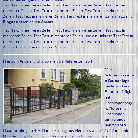
Test Text in mehreren Zeilen. Test Text in mehreren Zeilen. Test Text in
mehreren Zeilen. Test Text in mehreren Zeilen. Test Text in mehreren
Zeilen. Test Text in mehreren Zeilen. Test Text in mehreren Zeilen. jetzt mit
Eingabe
einen neuen
Absatz
.
Test Text in mehreren Zeilen. Test Text in mehreren Zeilen. Test Text in
mehreren Zeilen. Test Text in mehreren Zeilen. und ein Linktest. Test Text in
mehreren Zeilen. Test Text in mehreren Zeilen. Test Text in mehreren
Zeilen. Test Text in mehreren Zeilen.
Hier zum Ändern und probieren die Referenzen ab 11.
11 –
Schmiedeeisern
e Zaunanlage
bestehend aus
Falttortor 2 flgl.
mit
Hochbogenboge
n, Pforte mit
Hochbogen,
umlaufender
Rahmen aus
Quadratrohr glatt 40×40 mm, Füllung aus Vierkantstäben 12 x 12 mm mit
Ornamenten, Oberfläche ist feuerverzinkt und schwarz silber