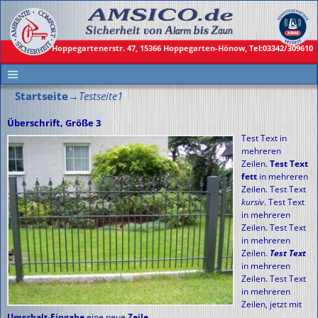
↓
Hoppegartenerstr. 47,
15366
Hoppegarten-Hönow,
Tel:03342/309610
Startseite
→
Testseite1
Überschrift, Größe 3
Test Text in
mehreren
Zeilen.
Test Text
fett
in mehreren
Zeilen. Test Text
kursiv
. Test Text
in mehreren
Zeilen. Test Text
in mehreren
Zeilen.
Test Text
in mehreren
Zeilen. Test Text
in mehreren
Zeilen, jetzt mit
Umschalt-Eingabe
eine neue
Zeile
.